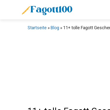
Zum
Inhalt
springen
Startseite
»
Blog
»
11+ tolle Fagott Gesche