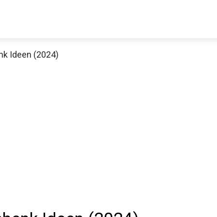
nk Ideen (2024)
Thomann Sale
Schaue dir jetzt die 70 Jahre Jubiläumsangebote bei Thomann an
Jetzt anschauen